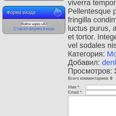
viverra tempo
Pellentesque p
Форма входа
fringilla cond
Войти через uID
luctus purus, 
Старая форма входа
et tortor. Inte
vel sodales nis
Категория
:
Мо
Добавил
:
den
Просмотров
:
Всего комментариев
:
0
Имя *:
Email *: