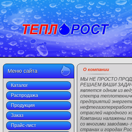
О компании
Меню сайта
МЫ НЕ ПРОСТО ПРОД
РЕШАЕМ ВАШИ ЗАДАЧИ
Каталог
является одним из ве
Распродажа
спектра теплотехниче
предприятий энергети
Продукция
нефтегазопереработки
отраслей народного х
Заказ
Компании налажены т
со многими заводами-
Прайс-лист
странах и городах Рос