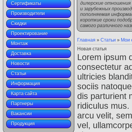
дилерские отношения 
Сертификаты
и зарубежных произво
Производители
пополняемая информац
короткие сроки подоб
Скидки
самого различного наз
Проектирование
Главная
»
Статьи
»
Мои 
Монтаж
Новая статья
Доставка
Lorem ipsum do
Новости
consectetur adi
Статьи
ultricies bland
Информация
sociis natoque
Карта сайта
dis parturient
Партнеры
ridiculus mus. 
arcu velit, se
Вакансии
vel, ullamcorp
Продукция